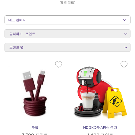
(8 리워드)
마
카
테
트
필터하기 : 포인트
고
리
별
브랜드 별
리
빙
구입
NDGKOR-API-바우처