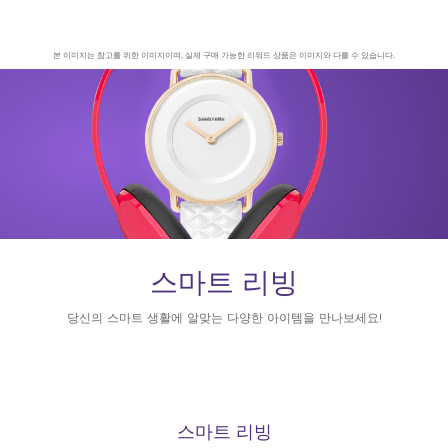
본 이미지는 참고를 위한 이미지이며, 실제 구매 가능한 리워드 상품은 이미지와 다를 수 있습니다.
Warning:
Success:
비
밀
번
호
가
성
공
적
으
로
스마트 리빙
변
경
당신의 스마트 생활에 알맞는 다양한 아이템을 만나보세요!
되
었
습
니
다.
스
스마트 리빙